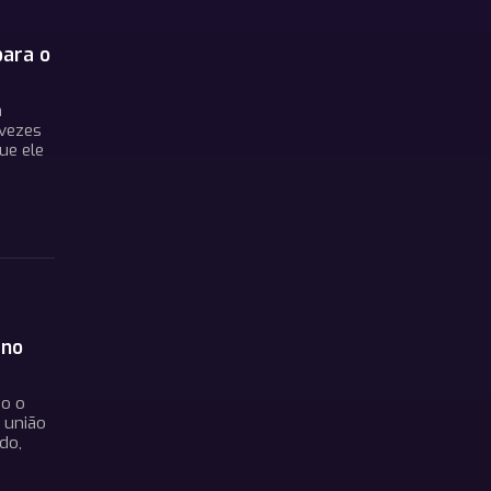
para o
a
 vezes
ue ele
 no
do o
 união
do,