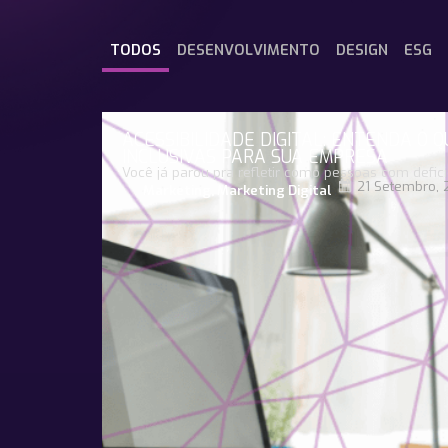
TODOS
DESENVOLVIMENTO
DESIGN
ESG
ACESSIBILIDADE DIGITAL: ENTENDA O 
INCLUSIVAS PARA SUA EMPRESA
Você já parou pra refletir como pessoas com defici
21 Setembro, 
Marketing
,
Marketing Digital