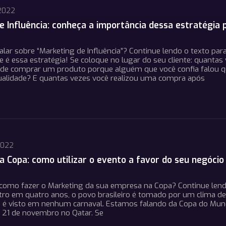
2022
e Influência: conheça a importância dessa estratégia 
falar sobre “Marketing de Influência”? Continue lendo o texto par
e é essa estratégia! Se coloque no lugar do seu cliente: quantas
u de comprar um produto porque alguém que você confia falou q
qualidade? E quantas vezes você realizou uma compra após
2022
a Copa: como utilizar o evento a favor do seu negócio
como fazer o Marketing da sua empresa na Copa? Continue len
tro em quatro anos, o povo brasileiro é tomado por um clima de
ão é visto em nenhum carnaval. Estamos falando da Copa do Mun
a 21 de novembro no Qatar. Se