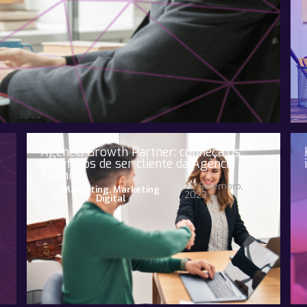
Agência Growth Partner: conheça os
?
benefícios de ser cliente da Agência
Titânio
20 Setembro,
Marketing
,
Marketing
2023
Digital