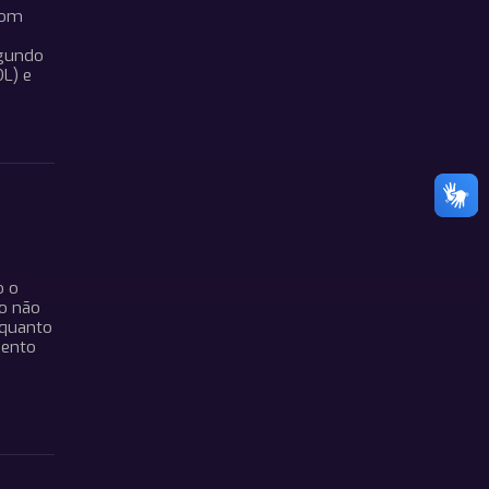
com
egundo
DL) e
o o
o não
nquanto
mento