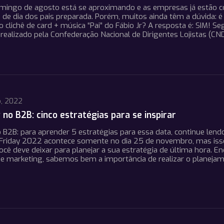
ingo de agosto está se aproximando e as empresas já estão 
de dia dos pais preparada. Porém, muitos ainda têm a dúvida: é
do clichê de card + música “Pai” do Fábio Jr? A resposta é: SIM! S
ealizado pela Confederação Nacional de Dirigentes Lojistas (CN
, 2022
 no B2B: cinco estratégias para se inspirar
o B2B: para aprender 5 estratégias para essa data, continue lend
k Friday 2022 acontece somente no dia 25 de novembro, mas iss
você deve deixar para planejar a sua estratégia de última hora. E
 de marketing, sabemos bem a importância de realizar o planeja