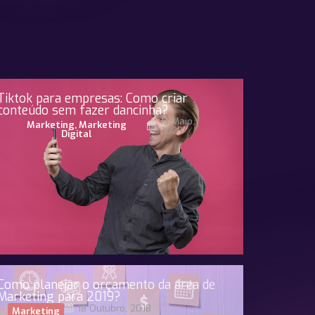
Tiktok para empresas: Como criar
conteúdo sem fazer dancinha?
13 Maio,
Marketing
,
Marketing
2023
Digital
Como planejar o orçamento da área de
Marketing para 2019?
18 Outubro, 2018
Marketing