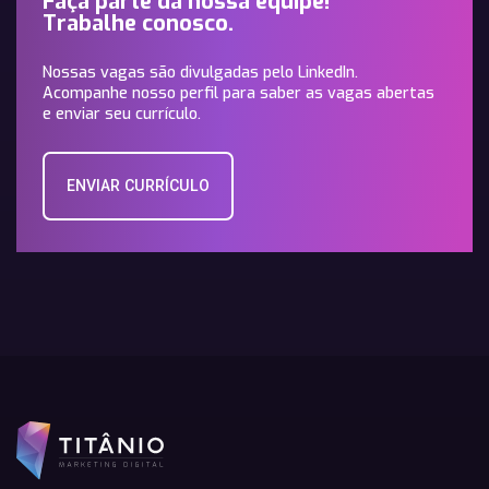
Faça parte da nossa equipe!
Trabalhe conosco.
Nossas vagas são divulgadas pelo LinkedIn.
Acompanhe nosso perfil para saber as vagas abertas
e enviar seu currículo.
ENVIAR CURRÍCULO