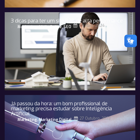
3 dicas para ter um site B2B de alta performance
09 Abril, 2024
Marketing
,
Midia Online
,
SEO
Já passou da hora: um bom profissional de
marketing precisa estudar sobre Inteligência
Artificial
27 Outubro, 2023
Marketing
,
Marketing Digital