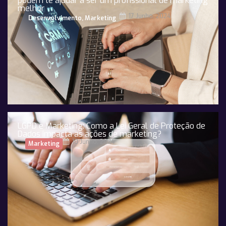
podem te ajudar a ser um profissional de marketing
melhor
17 Junho, 2024
Desenvolvimento
,
Marketing
LGPD e Marketing: Como a Lei Geral de Proteção de
Dados impacta as ações de marketing?
10 Junho, 2024
Marketing