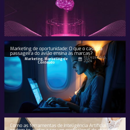
Marketing de oportunidade: O que o caso da
passageira do avião ensina às marcas?
10 Dezembro,
Marketing
,
Marketing de
2024
Conteúdo
Como as ferramentas de Inteligência Artificial