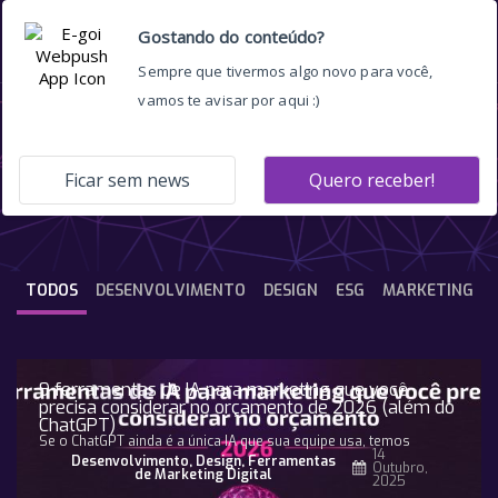
Todas as publicações
TODOS
DESENVOLVIMENTO
DESIGN
ESG
MARKETING
9 ferramentas de IA para marketing que você
precisa considerar no orçamento de 2026 (além do
ChatGPT)
Se o ChatGPT ainda é a única IA que sua equipe usa, temos
14
Desenvolvimento
,
Design
,
Ferramentas
Outubro,
de Marketing Digital
2025