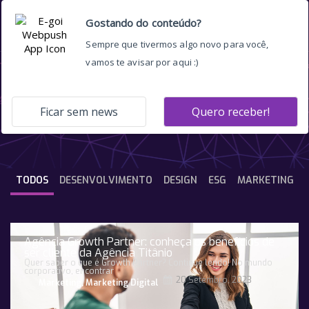
Marketing
TODOS
DESENVOLVIMENTO
DESIGN
ESG
MARKETING
Agência Growth Partner: conheça os benefícios de
ser cliente da Agência Titânio
Quer saber o que é Growth Partner? Continue lendo! No mundo
corporativo, encontrar
20 Setembro, 2023
Marketing
,
Marketing Digital