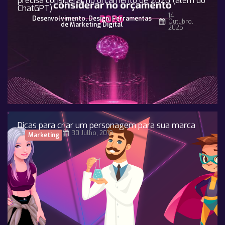
precisa considerar no orçamento de 2026 (além do
ChatGPT)
14
Desenvolvimento
,
Design
,
Ferramentas
Outubro,
de Marketing Digital
2025
Dicas para criar um personagem para sua marca
30 Julho, 2019
Marketing