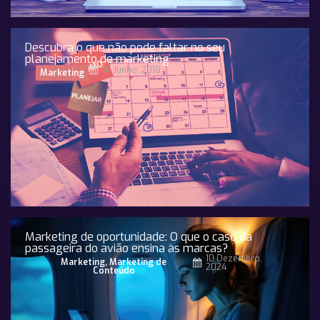
Descubra o que não pode faltar no seu
planejamento de marketing
14 Junho, 2018
Marketing
Marketing de oportunidade: O que o caso da
passageira do avião ensina às marcas?
10 Dezembro,
Marketing
,
Marketing de
2024
Conteúdo