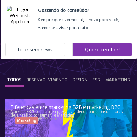
Endomarketing
TODOS
DESENVOLVIMENTO
DESIGN
ESG
MARKETING
Diferenças entre marketing B2B e marketing B2C
Marketing B2C, ou seja, empresas vendendo para consumidores
(business to consumer), e Marketing
22 Janeiro, 2018
Marketing