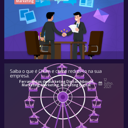
08 Maio, 2018
Marketing
Saiba o que é Churn e como reduzi-lo na sua
empresa.
12
Ferramentas de Marketing Digital
,
Inbound
Julho,
Marketing
,
Marketing
,
Marketing Digital
2021