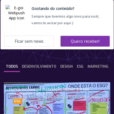
novidades
TODOS
DESENVOLVIMENTO
DESIGN
ESG
MARKETING
Nunca tecnologia e inovação estiveram tão
relacionadas com o ESG
Entre os dias 3 e 6 de outubro, ocorreu a Rio Innovation Week,
09 Outubro, 2023
ESG