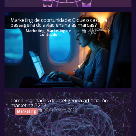
Marketing de oportunidade: O que o caso da
passageira do avião ensina às marcas?
10 Dezembro,
Marketing
,
Marketing de
2024
Conteúdo
Como usar dados de inteligência artificial no
marketing B2B?
08 Fevereiro, 2022
Marketing