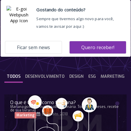
Marketing e ESG
TODOS
DESENVOLVIMENTO
DESIGN
ESG
MARKETING
O que é CRM e como funciona?
Mariana gosta de livros sobre culinária. Todos os meses, recebe
de sua livraria
01 Agosto, 2018
Marketing