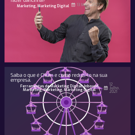
fazer dancinha?
13 Maio, 2023
Marketing
,
Marketing Digital
Saiba o que é Churn e como reduzi-lo na sua
empresa.
12
Ferramentas de Marketing Digital
,
Inbound
Julho,
Marketing
,
Marketing
,
Marketing Digital
2021