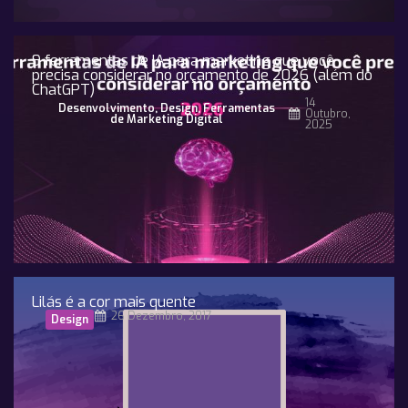
9 ferramentas de IA para marketing que você
precisa considerar no orçamento de 2026 (além do
ChatGPT)
14
Desenvolvimento
,
Design
,
Ferramentas
Outubro,
de Marketing Digital
2025
Lilás é a cor mais quente
26 Dezembro, 2017
Design