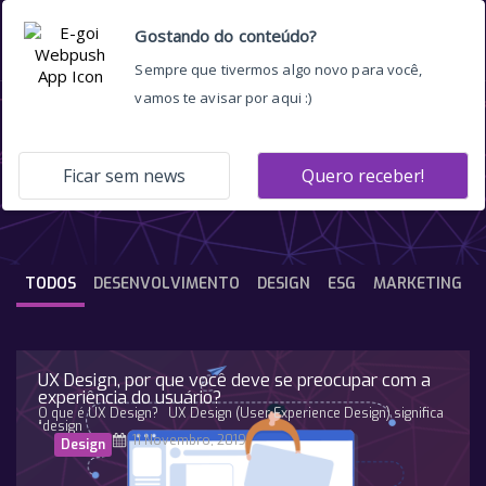
google
TODOS
DESENVOLVIMENTO
DESIGN
ESG
MARKETING
UX Design, por que você deve se preocupar com a
experiência do usuário?
O que é UX Design? UX Design (User Experience Design) significa
“design
11 Novembro, 2019
Design