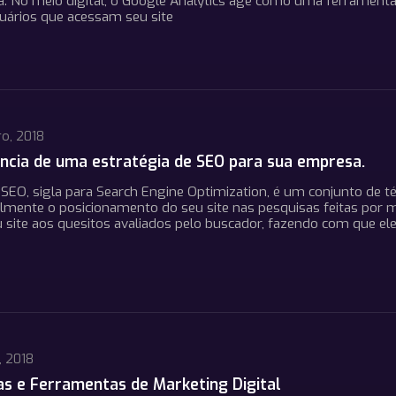
a. No meio digital, o Google Analytics age como uma ferrament
uários que acessam seu site
ro, 2018
ncia de uma estratégia de SEO para sua empresa.
EO, sigla para Search Engine Optimization, é um conjunto de té
lmente o posicionamento do seu site nas pesquisas feitas por me
 site aos quesitos avaliados pelo buscador, fazendo com que el
, 2018
as e Ferramentas de Marketing Digital