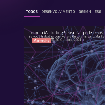
TODOS
DESENVOLVIMENTO
DESIGN
ESG
Como o Marketing Sensorial pode transfo
Se você trabalha com varejo ou loja física, o Mark
20 Outubro, 2021
Marketing