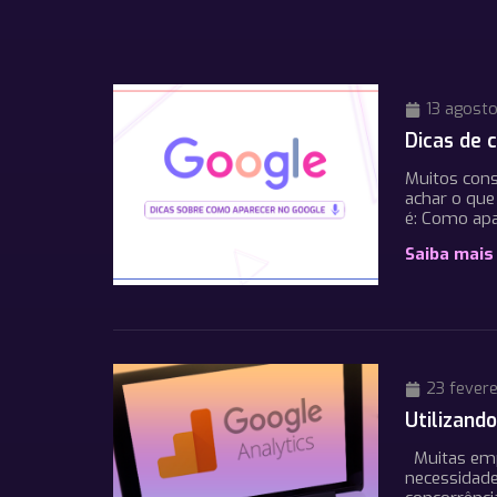
13 agosto
Dicas de 
Muitos con
achar o que
é: Como apa
Saiba mais
23 fevere
Utilizand
Muitas emp
necessidade