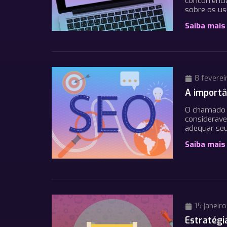
concorrênci
sobre os us
Saiba mais
8 feverei
A importâ
O chamado S
considerave
adequar seu
Saiba mais
15 janeiro
Estratégi