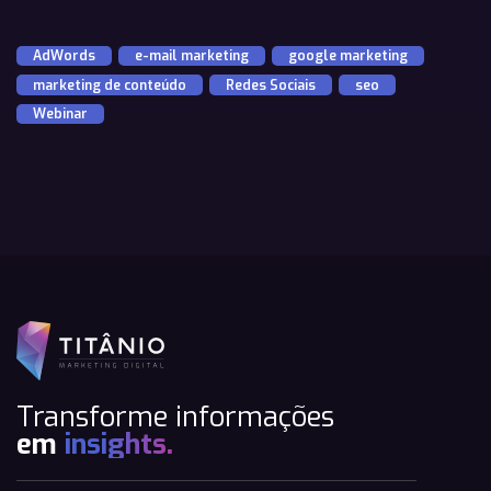
AdWords
,
e-mail marketing
,
google marketing
,
marketing de conteúdo
,
Redes Sociais
,
seo
,
Webinar
Transforme informações
em
insights.