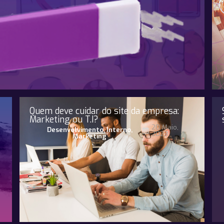
Quem deve cuidar do site da empresa:
Marketing ou T.I?
20 Maio,
Desenvolvimento
,
Interno
,
2023
Marketing