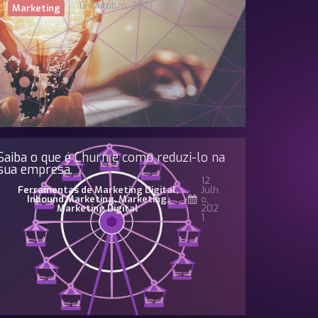
13 Outubro, 2021
Marketing
Saiba o que é Churn e como reduzi-lo na
sua empresa.
12
Ferramentas de Marketing Digital
,
Julh
Inbound Marketing
,
Marketing
,
O,
Marketing Digital
202
1