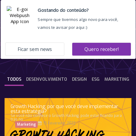
e-mail marketing
TODOS
DESENVOLVIMENTO
DESIGN
ESG
MARKETING
Growth Hacking: por que você deve implementar
esta estratégia?
Se você não conhece o Growth Hacking, pode estar ficando para
trás no
15 Fevereiro, 2022
Marketing