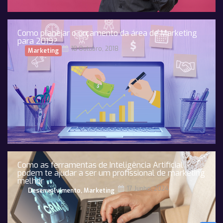
Como planejar o orçamento da área de Marketing
para 2019?
18 Outubro, 2018
Marketing
Como as ferramentas de Inteligência Artificial
podem te ajudar a ser um profissional de marketing
melhor
17 Junho, 2024
Desenvolvimento
,
Marketing