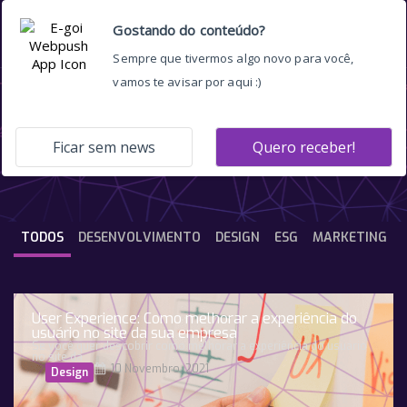
sustentabilidade
TODOS
DESENVOLVIMENTO
DESIGN
ESG
MARKETING
User Experience: Como melhorar a experiência do
usuário no site da sua empresa
Se você quer descobrir como melhorar a experiência do usuário
no site da
10 Novembro, 2021
Design