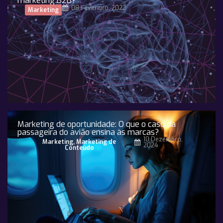
marketing B2B?
08 Fevereiro, 2022
Marketing
Marketing de oportunidade: O que o caso da
passageira do avião ensina às marcas?
10 Dezembro,
Marketing
,
Marketing de
2024
Conteúdo