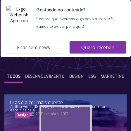
posição zero
TODOS
DESENVOLVIMENTO
DESIGN
ESG
MARKETING
Lilás é a cor mais quente
A Ultra Violet (18-3838), um tom de lilás (ou púrpura), foi
escolhida pela
26 Dezembro, 2017
Design