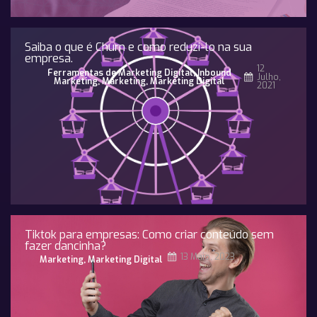
Saiba o que é Churn e como reduzi-lo na sua
empresa.
12
Ferramentas de Marketing Digital
,
Inbound
Julho,
Marketing
,
Marketing
,
Marketing Digital
2021
Tiktok para empresas: Como criar conteúdo sem
fazer dancinha?
13 Maio, 2023
Marketing
,
Marketing Digital