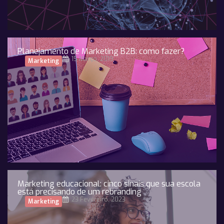
Planejamento de Marketing B2B: como fazer?
15 Março, 2019
Marketing
Marketing educacional: cinco sinais que sua escola
está precisando de um rebranding
23 Fevereiro, 2023
Marketing