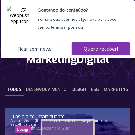
Metaverso e
MarketingDigital
TODOS
DESENVOLVIMENTO
DESIGN
ESG
MARKETING
Lilás é a cor mais quente
A Ultra Violet (18-3838), um tom de lilás (ou púrpura), foi
escolhida pela
26 Dezembro, 2017
Design