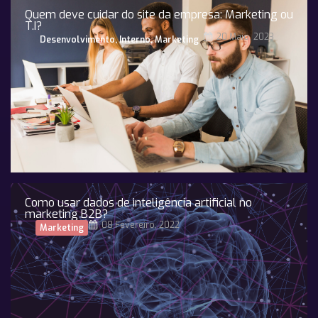
Quem deve cuidar do site da empresa: Marketing ou
T.I?
20 Maio, 2023
Desenvolvimento
,
Interno
,
Marketing
Como usar dados de inteligência artificial no
marketing B2B?
08 Fevereiro, 2022
Marketing