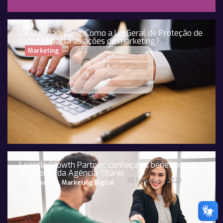
LGPD e Marketing: Como a Lei Geral de Proteção de
Dados impacta as ações de marketing?
10 Junho, 2024
Marketing
Agência Growth Partner: conheça os benefícios de
ser cliente da Agência Titânio
20 Setembro, 2023
Marketing
,
Marketing Digital