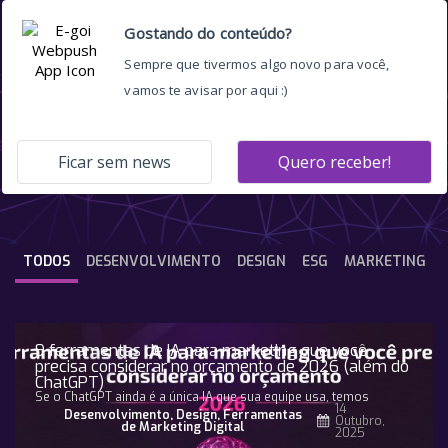
marketing conteudo
TODOS
DESENVOLVIMENTO
DESIGN
ESG
MARKETING
9 ferramentas de IA para marketing que você
precisa considerar no orçamento de 2026 (além do
ChatGPT)
Se o ChatGPT ainda é a única IA que sua equipe usa, temos
14
Desenvolvimento
,
Design
,
Ferramentas
Outubro,
de Marketing Digital
2025