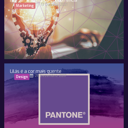
manter à frente da concorrência
13 Outubro, 2021
Marketing
Lilás é a cor mais quente
26 Dezembro, 2017
Design