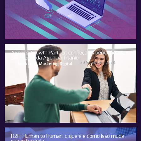
Agência Growth Partner: conheça os benefícios de
ser cliente da Agência Titânio
20 Setembro, 2023
Marketing
,
Marketing Digital
H2H: Human to Human, o que é e como isso muda