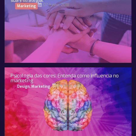
sua estratégia.
07 Junho, 2018
Marketing
Psicologia das cores: Entenda como influencia no
marketing
24 Maio, 2019
Design
,
Marketing