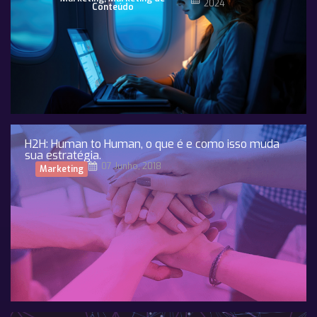
2024
Conteúdo
H2H: Human to Human, o que é e como isso muda
sua estratégia.
07 Junho, 2018
Marketing