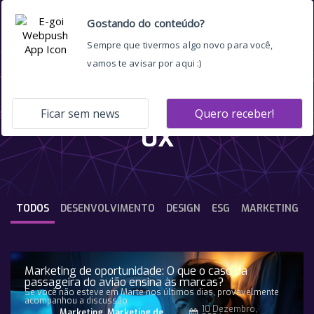
Experiência do Usuário
UX
TODOS
DESENVOLVIMENTO
DESIGN
ESG
MARKETING
Marketing de oportunidade: O que o caso da
passageira do avião ensina às marcas?
Se você não esteve em Marte nos últimos dias, provavelmente
acompanhou a discussão
10 Dezembro,
Marketing
,
Marketing de