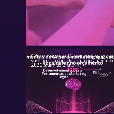
9 ferramentas de IA para marketing que
você precisa considerar no orçamento d
2026 (além do ChatGPT)
14
Desenvolvimento
,
Design
,
Outubro
Ferramentas de Marketing
, 2025
Digital