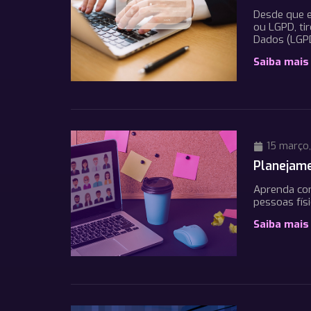
Desde que e
ou LGPD, ti
Dados (LGPD
Saiba mais
15 março
Planejame
Aprenda com
pessoas físi
Saiba mais