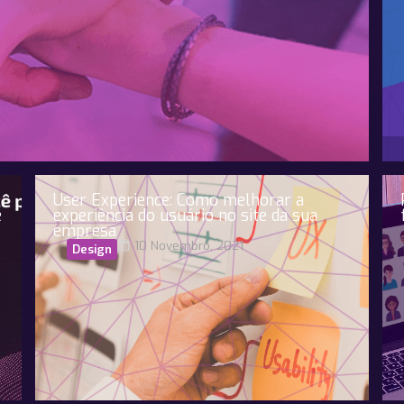
User Experience: Como melhorar a
e
experiência do usuário no site da sua
empresa
10 Novembro, 2021
Design