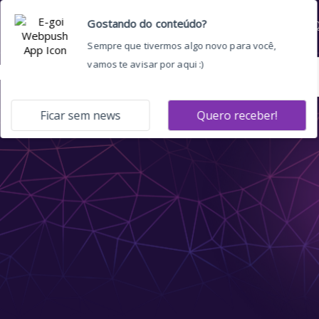
Home
Quem somos
O 
ing b2b