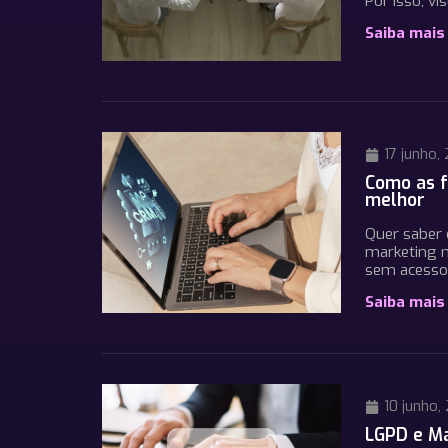
Por isso, v
Saiba mais
17 junho,
Como as f
melhor
Quer saber c
marketing m
sem acesso 
Saiba mais
10 junho,
LGPD e Ma