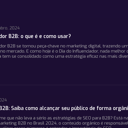
bro, 2024
ador B2B: o que é e como usar?
ador B2B se tornou peça-chave no marketing digital, trazendo
 no mercado. E como hoje é o Dia do Influenciador, nada melhor 
ia tem se consolidado como uma estratégia eficaz nas mais div
2024
B2B: Saiba como alcançar seu público de forma orgân
ime que não leva a sério as estratégias de SEO para B2B? Está n
arketing B2B no Brasil 2024, o conteúdo orgânico é responsáv