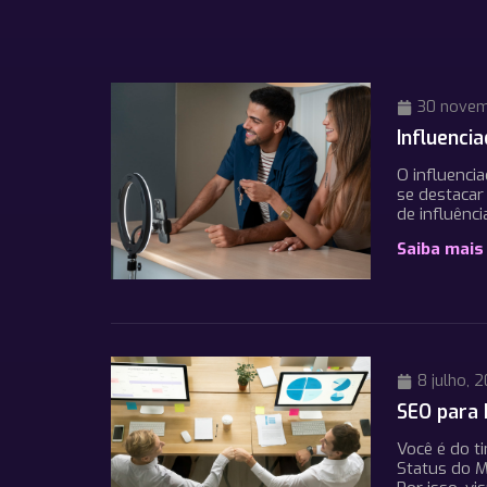
30 novem
Influenci
O influenci
se destacar
de influênc
Saiba mais
8 julho, 
SEO para 
Você é do t
Status do M