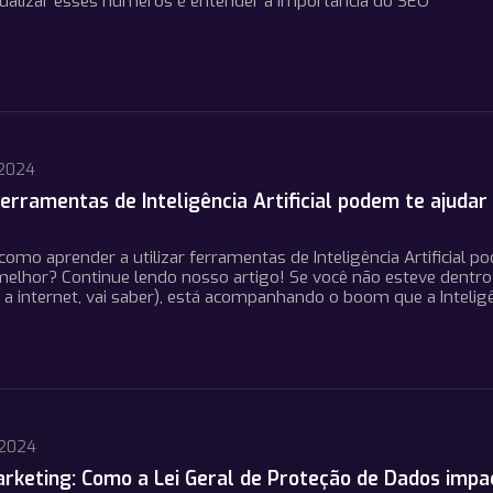
isualizar esses números é entender a importância do SEO
 2024
erramentas de Inteligência Artificial podem te ajudar
omo aprender a utilizar ferramentas de Inteligência Artificial po
elhor? Continue lendo nosso artigo! Se você não esteve dentr
a internet, vai saber), está acompanhando o boom que a Inteligên
 2024
rketing: Como a Lei Geral de Proteção de Dados impa