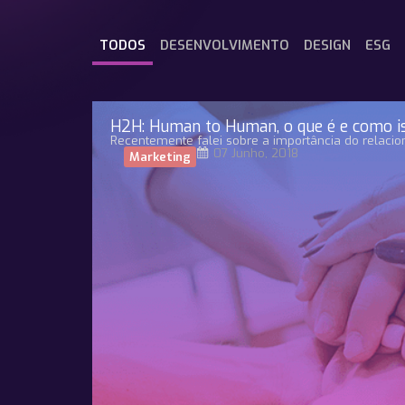
TODOS
DESENVOLVIMENTO
DESIGN
ESG
H2H: Human to Human, o que é e como is
Recentemente falei sobre a importância do relaci
07 Junho, 2018
Marketing