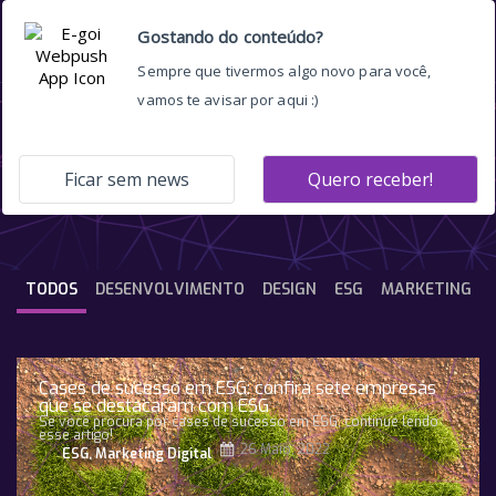
UX
TODOS
DESENVOLVIMENTO
DESIGN
ESG
MARKETING
Cases de sucesso em ESG: confira sete empresas
que se destacaram com ESG
Se você procura por cases de sucesso em ESG, continue lendo
esse artigo!
26 Maio, 2022
ESG
,
Marketing Digital