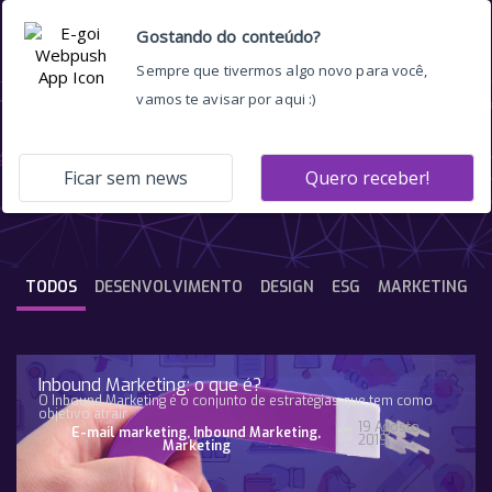
user experience
TODOS
DESENVOLVIMENTO
DESIGN
ESG
MARKETING
Inbound Marketing: o que é?
O Inbound Marketing é o conjunto de estratégias que tem como
objetivo atrair
19 Agosto,
E-mail marketing
,
Inbound Marketing
,
2019
Marketing