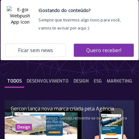
transformação digital
TODOS
DESENVOLVIMENTO
DESIGN
ESG
MARKETING
Gercon lança nova marca criada pela Agência
Titânio
Com trajetória de sucesso, Gercon reinventa-se no mercado para
alavancar crescimento Rio de
09 Janeiro, 2020
Design