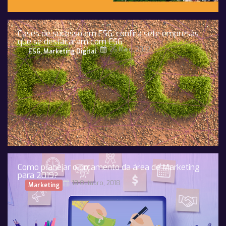
Cases de sucesso em ESG: confira sete empresas
que se destacaram com ESG
26 Maio, 2022
ESG
,
Marketing Digital
Como planejar o orçamento da área de Marketing
para 2019?
18 Outubro, 2018
Marketing