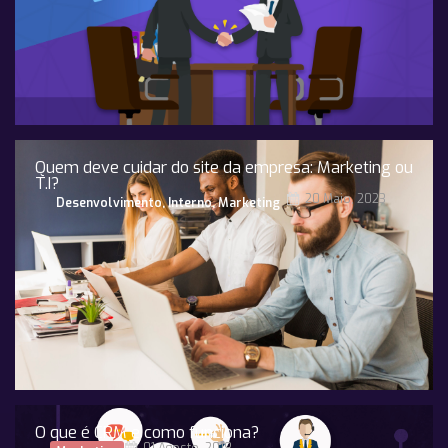
Quem deve cuidar do site da empresa: Marketing ou
T.I?
20 Maio, 2023
Desenvolvimento
,
Interno
,
Marketing
O que é CRM e como funciona?