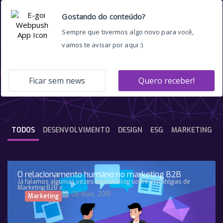
relevancia
TODOS
DESENVOLVIMENTO
DESIGN
ESG
MARKETING
O relacionamento humano no marketing B2B
Já falamos algumas vezes aqui no blog sobre estratégias de
Marketing B2B e
08 Maio, 2018
Marketing