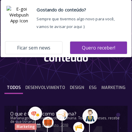
personalização de
conteúdo
TODOS
DESENVOLVIMENTO
DESIGN
ESG
MARKETING
O que é CRM e como funciona?
Mariana gosta de livros sobre culinária. Todos os meses, recebe
de sua livraria
01 Agosto, 2018
Marketing