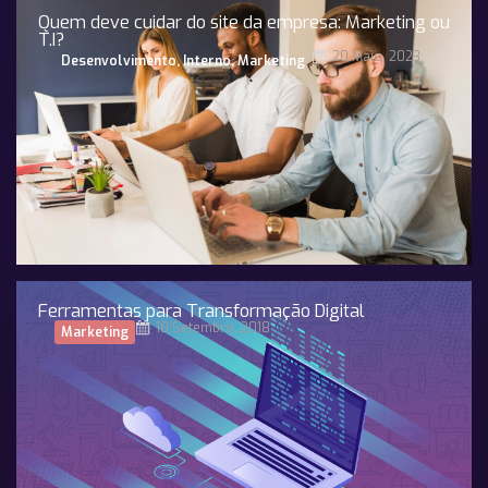
Quem deve cuidar do site da empresa: Marketing ou
T.I?
20 Maio, 2023
Desenvolvimento
,
Interno
,
Marketing
Ferramentas para Transformação Digital
18 Setembro, 2018
Marketing