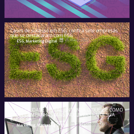
Cases de sucesso em ESG: confira sete empresas
que se destacaram com ESG
26 Maio, 2022
ESG
,
Marketing Digital
ACESSIBILIDADE DIGITAL: ENTENDA O QUE É E COMO
CRIAR CAMPANHAS MAIS INCLUSIVAS PARA SUA
EMPRESA
21 Setembro, 2021
Marketing
,
Marketing Digital