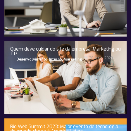
Quem deve cuidar do site da empresa: Marketing ou
T.I?
20 Maio, 2023
Desenvolvimento
,
Interno
,
Marketing
Rio Web Summit 2023: Maior evento de tecnologia