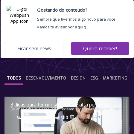
marketing sensorial
TODOS
DESENVOLVIMENTO
DESIGN
ESG
MARKETING
3 dicas para ter um site B2B de alta performance
Se você acha que sites B2B precisam ser apenas direto ao ponto
e
09 Abril, 2024
Marketing
,
Midia Online
,
SEO