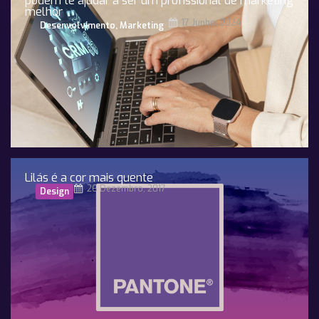
podem te ajudar a ser um profissional de marketing
melhor
17 Junho, 2024
Desenvolvimento
,
Marketing
Lilás é a cor mais quente
26 Dezembro, 2017
Design