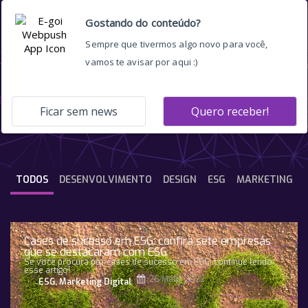
marketing de influência
TODOS
DESENVOLVIMENTO
DESIGN
ESG
MARKETING
Cases de sucesso em ESG: confira sete empresas
que se destacaram com ESG
Se você procura por cases de sucesso em ESG, continue lendo
esse artigo!
26 Maio, 2022
ESG
,
Marketing Digital