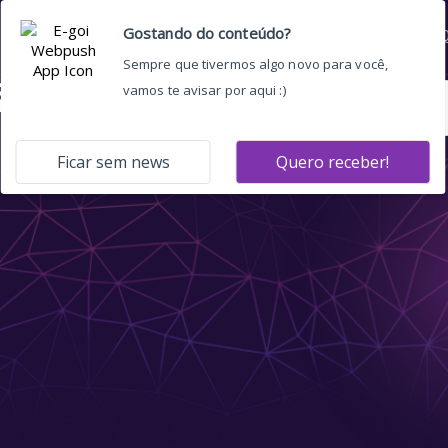
Home
Quem somos
O 
ão