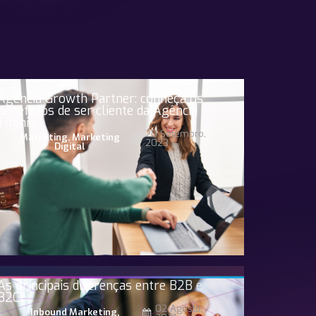
Agência Growth Partner: conheça os
benefícios de ser cliente da Agência
Titânio
20 Setembro,
Marketing
,
Marketing
2023
Digital
As principais diferenças entre B2B e
B2C!
02 Agosto,
Inbound Marketing
,