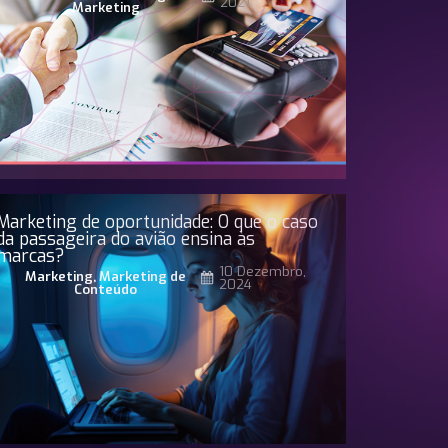
2021
Marketing
Marketing de oportunidade: O que o caso
da passageira do avião ensina às
marcas?
10 Dezembro,
Marketing
,
Marketing de
2024
Conteúdo