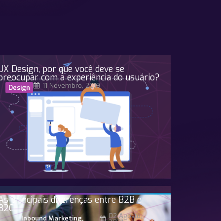
UX Design, por que você deve se
preocupar com a experiência do usuário?
11 Novembro, 2019
Design
As principais diferenças entre B2B e
B2C!
02 Agosto,
Inbound Marketing
,