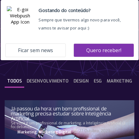
identidade visual
TODOS
DESENVOLVIMENTO
DESIGN
ESG
MARKETING
Já passou da hora: um bom profissional de
marketing precisa estudar sobre Inteligência
Artificial
Se você é um profissional de marketing, a Inteligência Artificial já
foi debatida,
27 Outubro, 2023
Marketing
,
Marketing Digital