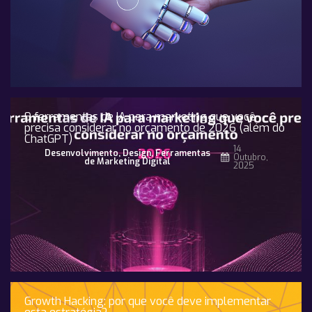
9 ferramentas de IA para marketing que você
precisa considerar no orçamento de 2026 (além do
ChatGPT)
14
Desenvolvimento
,
Design
,
Ferramentas
Outubro,
de Marketing Digital
2025
Growth Hacking: por que você deve implementar