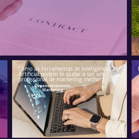
Como as ferramentas de Inteligência
Artificial podem te ajudar a ser um
profissional de marketing melhor
17 Junho,
Desenvolvimento
,
2024
Marketing