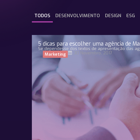
TODOS
DESENVOLVIMENTO
DESIGN
ESG
5 dicas para escolher uma agência de Ma
Se dependesse dos textos de apresentação das agê
30 Novembro, 2017
Marketing