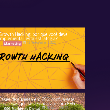
Growth Hacking: por que você deve
implementar esta estratégia?
15 Fevereiro, 2022
Marketing
Cases de sucesso em ESG: confira sete
empresas que se destacaram com ESG
26 Maio, 2022
ESG
,
Marketing Digital