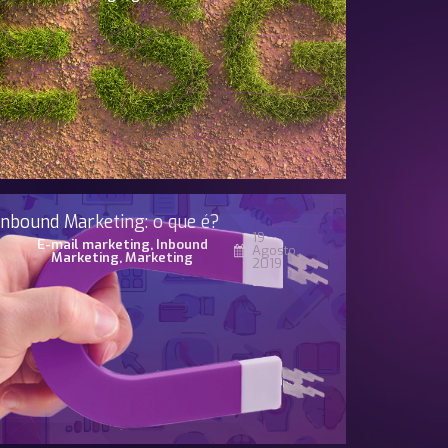
Inbound Marketing: o que é?
19
E-mail marketing
,
Inbound
Agosto,
Marketing
,
Marketing
2019