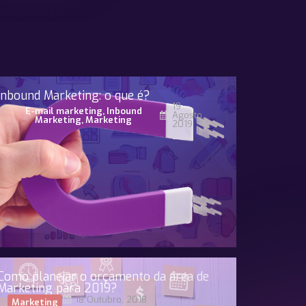
Inbound Marketing: o que é?
19
E-mail marketing
,
Inbound
Agosto,
Marketing
,
Marketing
2019
Como planejar o orçamento da área de
Marketing para 2019?
18 Outubro, 2018
Marketing