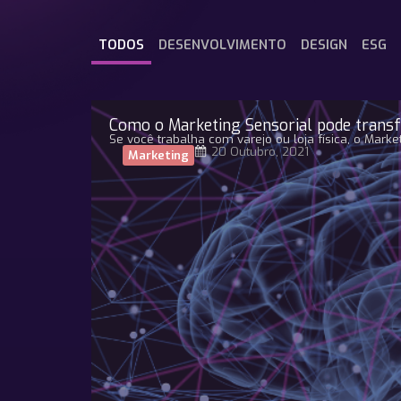
TODOS
DESENVOLVIMENTO
DESIGN
ESG
Como o Marketing Sensorial pode transfo
Se você trabalha com varejo ou loja física, o Mark
20 Outubro, 2021
Marketing