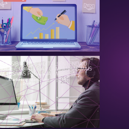
ACESSIBILIDADE DIGITAL: ENTENDA O
QUE É E COMO CRIAR CAMPANHAS MAIS
INCLUSIVAS PARA SUA EMPRESA
21 Setembro,
Marketing
,
Marketing
2021
Digital