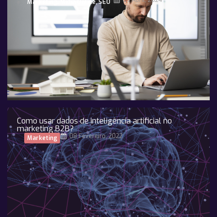
09 Abril, 2024
Marketing
,
Midia Online
,
SEO
Como usar dados de inteligência artificial no
marketing B2B?
08 Fevereiro, 2022
Marketing