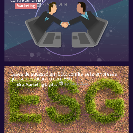
contratar uma?
31 Março, 2018
Marketing
Cases de sucesso em ESG: confira sete empresas
que se destacaram com ESG
26 Maio, 2022
ESG
,
Marketing Digital