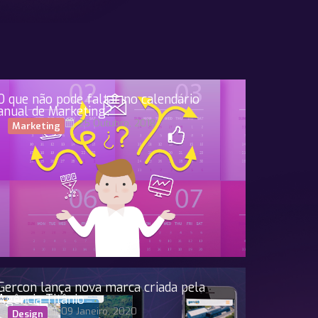
O que não pode faltar no calendário
anual de Marketing?
25 Outubro, 2018
Marketing
Gercon lança nova marca criada pela
Agência Titânio
09 Janeiro, 2020
Design