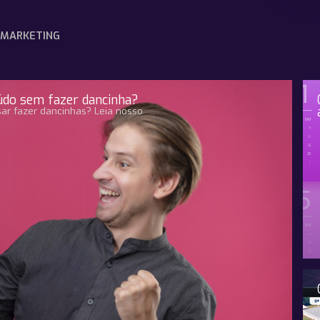
MARKETING
údo sem fazer dancinha?
ar fazer dancinhas? Leia nosso