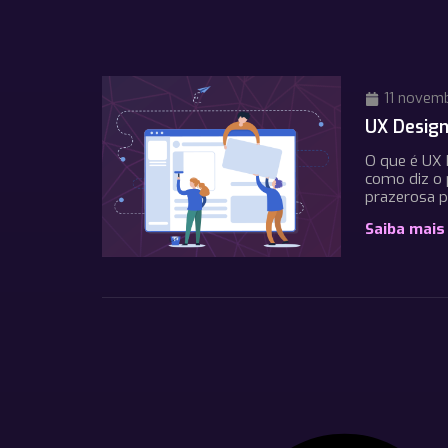
11 novem
UX Design
O que é UX 
como diz o p
prazerosa p
Saiba mais