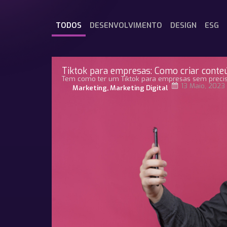
TODOS
DESENVOLVIMENTO
DESIGN
ESG
Tiktok para empresas: Como criar conte
Tem como ter um Tiktok para empresas sem precis
13 Maio, 2023
Marketing
,
Marketing Digital