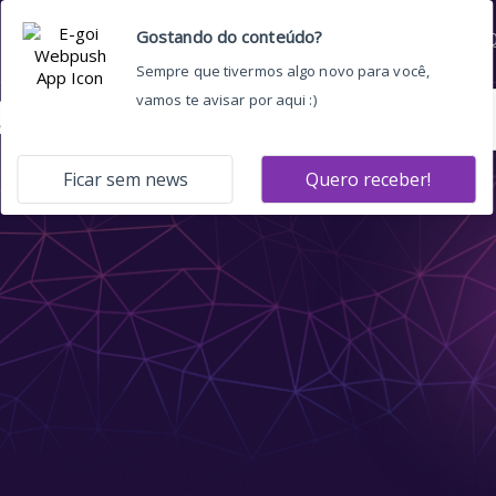
Home
Quem somos
O 
g