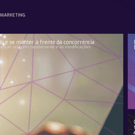
MARKETING
do e se manter à frente da concorrência
anças ocorrem rapidamente e as modificações