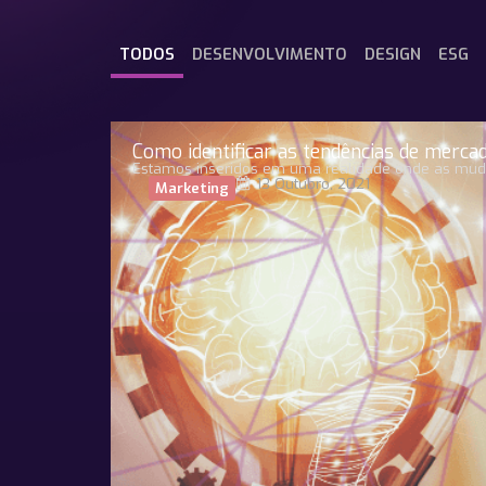
TODOS
DESENVOLVIMENTO
DESIGN
ESG
Como identificar as tendências de merca
Estamos inseridos em uma realidade onde as mud
13 Outubro, 2021
Marketing