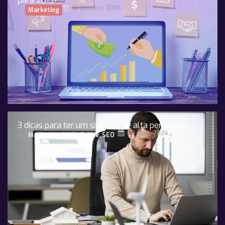
para 2019?
18 Outubro, 2018
Marketing
3 dicas para ter um site B2B de alta performance
09 Abril, 2024
Marketing
,
Midia Online
,
SEO