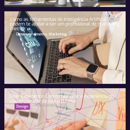
Como as ferramentas de Inteligência Artificial
podem te ajudar a ser um profissional de marketing
melhor
17 Junho, 2024
Desenvolvimento
,
Marketing
User Experience: Como melhorar a experiência do
usuário no site da sua empresa
10 Novembro, 2021
Design