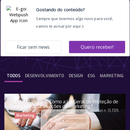
Conversão
TODOS
DESENVOLVIMENTO
DESIGN
ESG
MARKETING
LGPD e Marketing: Como a Lei Geral de Proteção de
Dados impacta as ações de marketing?
Desde que entrou em vigor, em setembro de 2020, a Lei n. 13.709,
10 Junho, 2024
Marketing