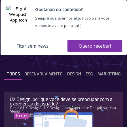
Churn
TODOS
DESENVOLVIMENTO
DESIGN
ESG
MARKETING
UX Design, por que você deve se preocupar com a
experiência do usuário?
O que é UX Design? UX Design (User Experience Design) significa
“design
11 Novembro, 2019
Design