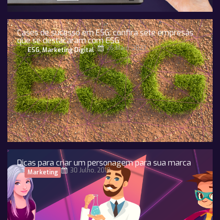
Cases de sucesso em ESG: confira sete empresas
que se destacaram com ESG
26 Maio, 2022
ESG
,
Marketing Digital
Dicas para criar um personagem para sua marca
30 Julho, 2019
Marketing