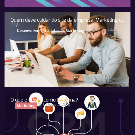
Quem deve cuidar do site da empresa: Marketing ou
T.I?
20 Maio, 2023
Desenvolvimento
,
Interno
,
Marketing
O que é CRM e como funciona?
01 Agosto, 2018
Marketing