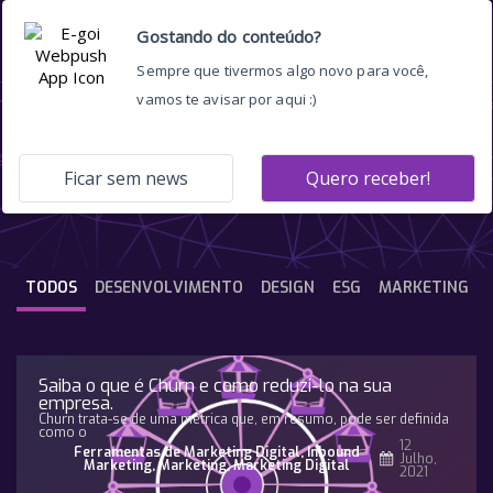
certificação
TODOS
DESENVOLVIMENTO
DESIGN
ESG
MARKETING
Saiba o que é Churn e como reduzi-lo na sua
empresa.
Churn trata-se de uma métrica que, em resumo, pode ser definida
como o
12
Ferramentas de Marketing Digital
,
Inbound
Julho,
Marketing
,
Marketing
,
Marketing Digital
2021