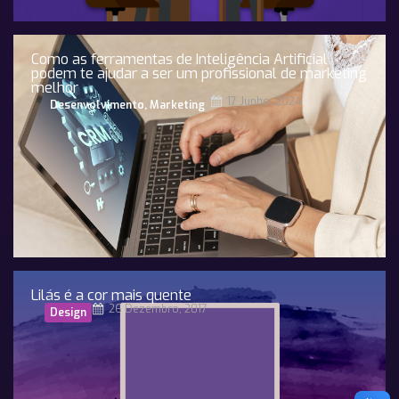
Como as ferramentas de Inteligência Artificial
podem te ajudar a ser um profissional de marketing
melhor
17 Junho, 2024
Desenvolvimento
,
Marketing
Lilás é a cor mais quente
26 Dezembro, 2017
Design