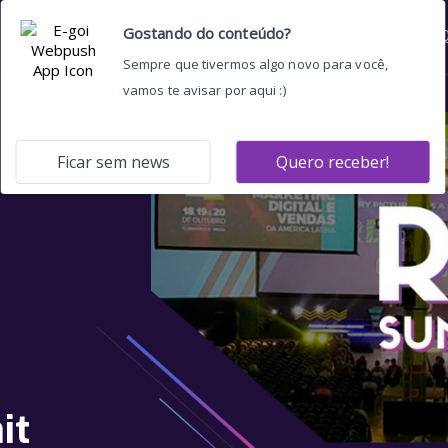
Home
Quem somos
O 
it