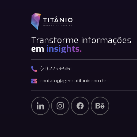
Transforme informações
em
insights.
(21) 2253-5161
contato@agenciatitanio.com.br