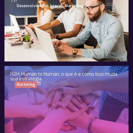
T.I?
20 Maio, 2023
Desenvolvimento
,
Interno
,
Marketing
H2H: Human to Human, o que é e como isso muda
sua estratégia.
07 Junho, 2018
Marketing