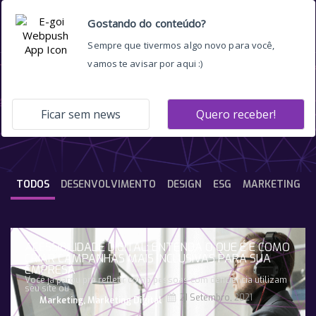
Porto Sudeste
TODOS
DESENVOLVIMENTO
DESIGN
ESG
MARKETING
ACESSIBILIDADE DIGITAL: ENTENDA O QUE É E COMO
CRIAR CAMPANHAS MAIS INCLUSIVAS PARA SUA
EMPRESA
Você já parou pra refletir como pessoas com deficiência utilizam
seu site ou
21 Setembro, 2021
Marketing
,
Marketing Digital