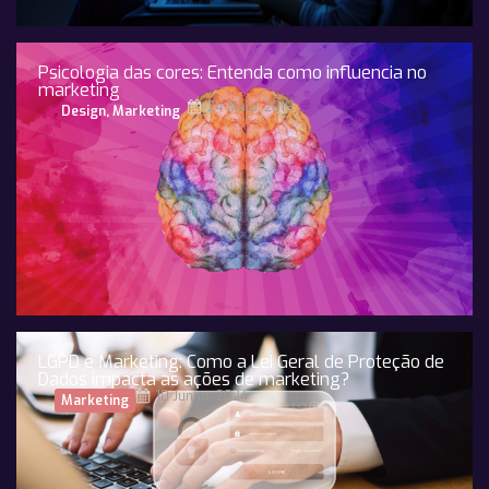
Psicologia das cores: Entenda como influencia no
marketing
24 Maio, 2019
Design
,
Marketing
LGPD e Marketing: Como a Lei Geral de Proteção de
Dados impacta as ações de marketing?
10 Junho, 2024
Marketing