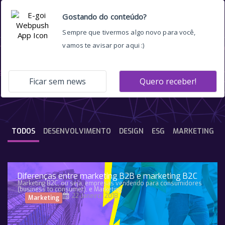
tudo sobre LGPD
TODOS
DESENVOLVIMENTO
DESIGN
ESG
MARKETING
Diferenças entre marketing B2B e marketing B2C
Marketing B2C, ou seja, empresas vendendo para consumidores
(business to consumer), e Marketing
22 Janeiro, 2018
Marketing