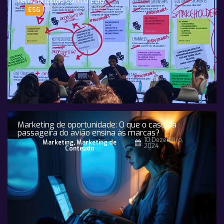
relacionadas com o ESG
09 Outubro, 2023
ESG
Marketing de oportunidade: O que o caso da
passageira do avião ensina às marcas?
10 Dezembro,
Marketing
,
Marketing de
2024
Conteúdo