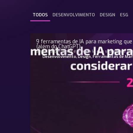
TODOS
DESENVOLVIMENTO
DESIGN
ESG
9 ferramentas de IA para marketing que
(além do ChatGPT)
Se o ChatGPT ainda é a única IA que sua equipe us
Desenvolvimento
,
Design
,
Ferramentas de Mark