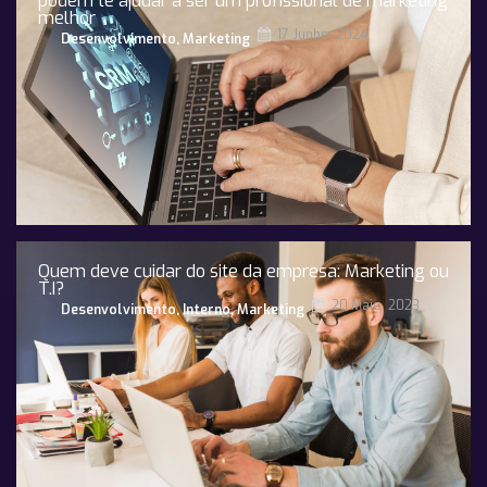
podem te ajudar a ser um profissional de marketing
melhor
17 Junho, 2024
Desenvolvimento
,
Marketing
Quem deve cuidar do site da empresa: Marketing ou
T.I?
20 Maio, 2023
Desenvolvimento
,
Interno
,
Marketing