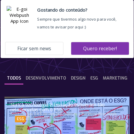
real time marketing
TODOS
DESENVOLVIMENTO
DESIGN
ESG
MARKETING
Nunca tecnologia e inovação estiveram tão
relacionadas com o ESG
Entre os dias 3 e 6 de outubro, ocorreu a Rio Innovation Week,
09 Outubro, 2023
ESG