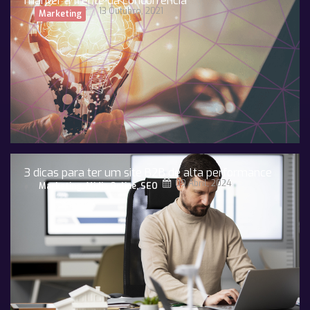
manter à frente da concorrência
13 Outubro, 2021
Marketing
3 dicas para ter um site B2B de alta performance
09 Abril, 2024
Marketing
,
Midia Online
,
SEO