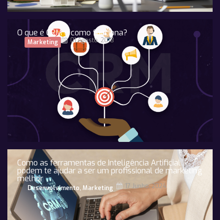
O que é CRM e como funciona?
01 Agosto, 2018
Marketing
Como as ferramentas de Inteligência Artificial
podem te ajudar a ser um profissional de marketing
melhor
17 Junho, 2024
Desenvolvimento
,
Marketing