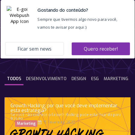
mkt b2b
TODOS
DESENVOLVIMENTO
DESIGN
ESG
MARKETING
Growth Hacking: por que você deve implementar
esta estratégia?
Se você não conhece o Growth Hacking, pode estar ficando para
trás no
15 Fevereiro, 2022
Marketing