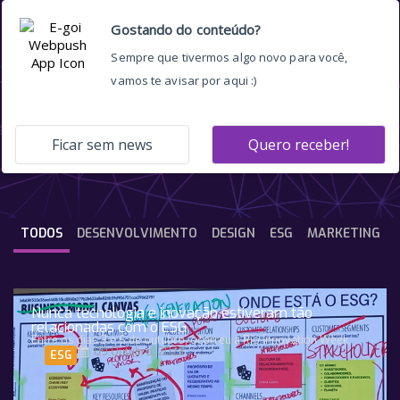
meio ambiente
TODOS
DESENVOLVIMENTO
DESIGN
ESG
MARKETING
Nunca tecnologia e inovação estiveram tão
relacionadas com o ESG
Entre os dias 3 e 6 de outubro, ocorreu a Rio Innovation Week,
09 Outubro, 2023
ESG