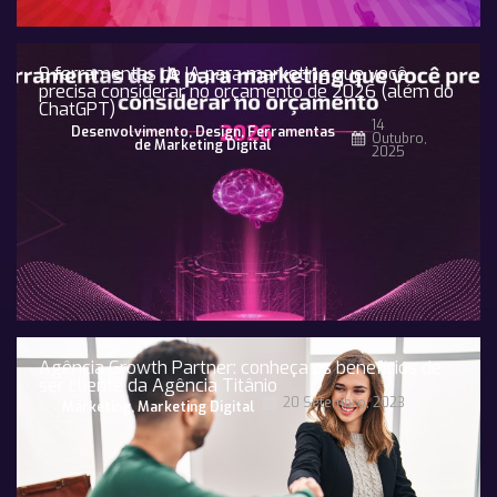
9 ferramentas de IA para marketing que você
precisa considerar no orçamento de 2026 (além do
ChatGPT)
14
Desenvolvimento
,
Design
,
Ferramentas
Outubro,
de Marketing Digital
2025
Agência Growth Partner: conheça os benefícios de
ser cliente da Agência Titânio
20 Setembro, 2023
Marketing
,
Marketing Digital