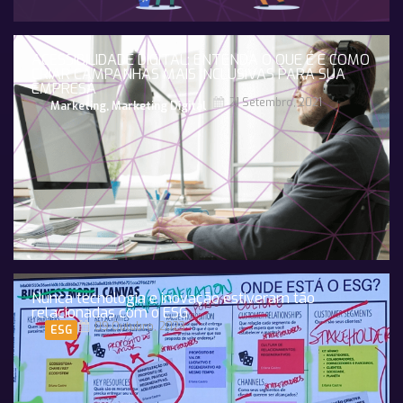
ACESSIBILIDADE DIGITAL: ENTENDA O QUE É E COMO
CRIAR CAMPANHAS MAIS INCLUSIVAS PARA SUA
EMPRESA
21 Setembro, 2021
Marketing
,
Marketing Digital
Nunca tecnologia e inovação estiveram tão
relacionadas com o ESG
09 Outubro, 2023
ESG